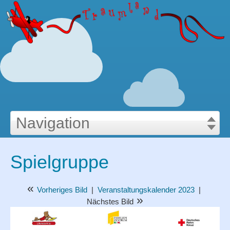
Navigation
illkommen
Bastelecke
Spielgruppe
»
eranstaltungskalender
Videos
»
«
Vorheriges Bild
|
Veranstaltungskalender 2023
|
eranstaltungskalender 2023
»
Nächstes Bild
»
Spielgru
Veranstaltungskalender