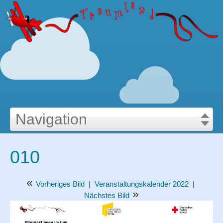
Navigation
illkommen
Bastelecke
010
»
eranstaltungskalender
Videos
»
«
Vorheriges Bild
|
Veranstaltungskalender 2022
|
eranstaltungskalender 2022
»
Nächstes Bild
»
010
Veranstaltungskalender